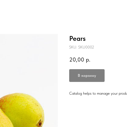
Pears
SKU:
SKU0002
20,00
р.
В корзину
Catalog helps to manage your produ