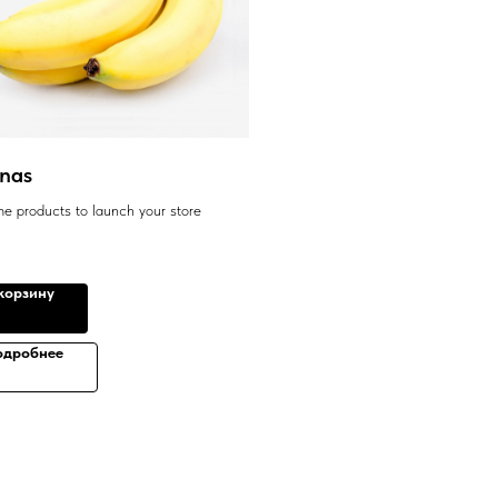
nas
e products to launch your store
корзину
одробнее