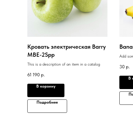
Кровать электрическая Barry
Bana
MBE-2Spp
Add som
This is a description of an item in a catalog
30
р.
61 190
р.
В 
В корзину
П
Подробнее